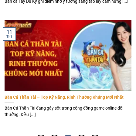
Bắn cá Tây Du Ký ghi điểm nhờ ý tưởng sáng tạo lấy cảm hứng [...]
11
Th1
Bắn Cá Thần Tài – Top Kỹ Năng, Rinh Thưởng Khủng Mới Nhất
Bắn Cá Thần Tài đang gây sốt trong cộng đồng game online đổi
thưởng. Điều [...]