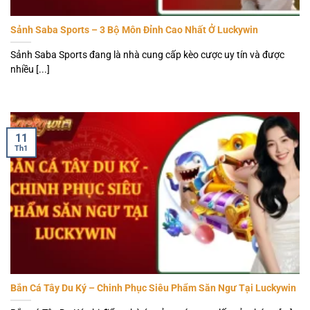
Sảnh Saba Sports – 3 Bộ Môn Đỉnh Cao Nhất Ở Luckywin
Sảnh Saba Sports đang là nhà cung cấp kèo cược uy tín và được
nhiều [...]
11
Th1
Bắn Cá Tây Du Ký – Chinh Phục Siêu Phẩm Săn Ngư Tại Luckywin