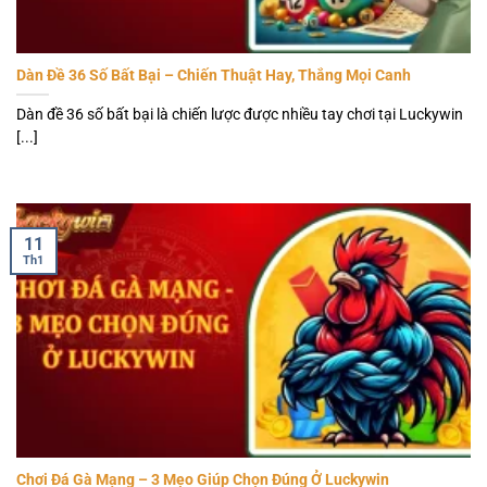
Dàn Đề 36 Số Bất Bại – Chiến Thuật Hay, Thắng Mọi Canh
Dàn đề 36 số bất bại là chiến lược được nhiều tay chơi tại Luckywin
[...]
11
Th1
Chơi Đá Gà Mạng – 3 Mẹo Giúp Chọn Đúng Ở Luckywin