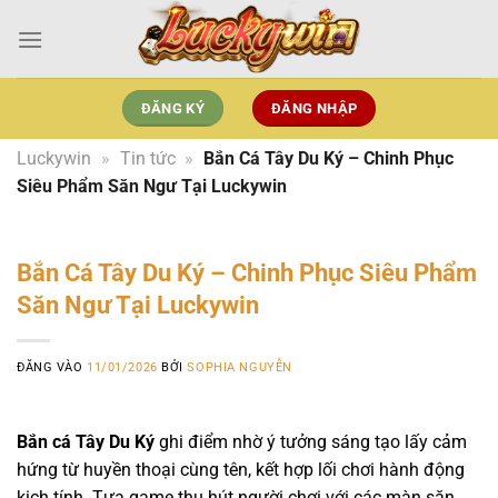
Bỏ
qua
nội
dung
ĐĂNG KÝ
ĐĂNG NHẬP
Luckywin
»
Tin tức
»
Bắn Cá Tây Du Ký – Chinh Phục
Siêu Phẩm Săn Ngư Tại Luckywin
Bắn Cá Tây Du Ký – Chinh Phục Siêu Phẩm
Săn Ngư Tại Luckywin
ĐĂNG VÀO
11/01/2026
BỞI
SOPHIA NGUYỄN
Bắn cá Tây Du Ký
ghi điểm nhờ ý tưởng sáng tạo lấy cảm
hứng từ huyền thoại cùng tên, kết hợp lối chơi hành động
kịch tính. Tựa game thu hút người chơi với các màn săn