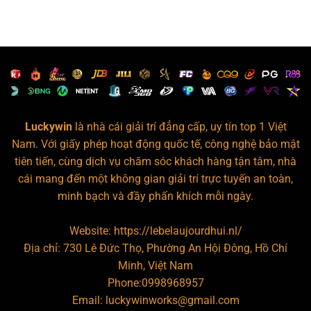
Tại
Luckywin
Luckywin
là nhà cái giải trí đẳng cấp, uy tín top 1 Việt
Nam. Với giấy phép hoạt động quốc tế, công nghệ bảo mật
tiên tiến, cùng dịch vụ chăm sóc khách hàng tận tâm, nhà
cái mang đến một không gian giải trí trực tuyến an toàn,
minh bạch và đầy phấn khích mỗi ngày.
Website:
https://lebelaujourdhui.nl/
Địa chỉ: 730 Lê Đức Thọ, Phường An Hội Đông, Hồ Chí
Minh, Việt Nam
Phone:0998968957
Email:
luckywinworks@gmail.com