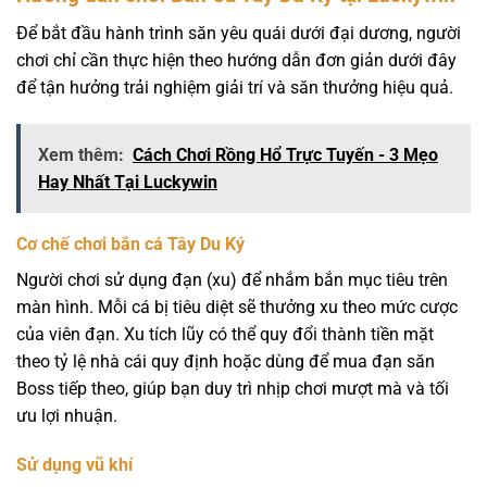
Để bắt đầu hành trình săn yêu quái dưới đại dương, người
chơi chỉ cần thực hiện theo hướng dẫn đơn giản dưới đây
để tận hưởng trải nghiệm giải trí và săn thưởng hiệu quả.
Xem thêm:
Cách Chơi Rồng Hổ Trực Tuyến - 3 Mẹo
Hay Nhất Tại Luckywin
Cơ chế chơi bắn cá Tây Du Ký
Người chơi sử dụng đạn (xu) để nhắm bắn mục tiêu trên
màn hình. Mỗi cá bị tiêu diệt sẽ thưởng xu theo mức cược
của viên đạn. Xu tích lũy có thể quy đổi thành tiền mặt
theo tỷ lệ nhà cái quy định hoặc dùng để mua đạn săn
Boss tiếp theo, giúp bạn duy trì nhịp chơi mượt mà và tối
ưu lợi nhuận.
Sử dụng vũ khí