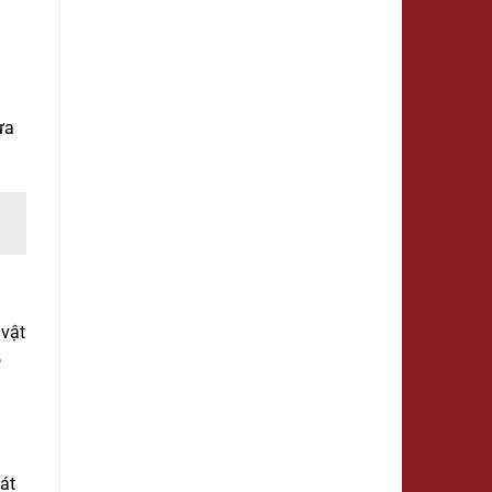
ừa
 vật
ó
át