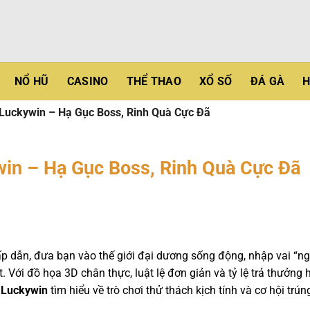
NỔ HŨ
CASINO
THỂ THAO
XỔ SỐ
ĐÁ GÀ
H
Luckywin – Hạ Gục Boss, Rinh Quà Cực Đã
in – Hạ Gục Boss, Rinh Quà Cực Đã
hấp dẫn, đưa bạn vào thế giới đại dương sống động, nhập vai “n
. Với đồ họa 3D chân thực, luật lệ đơn giản và tỷ lệ trả thưởng 
g
Luckywin
tìm hiểu về trò chơi thử thách kịch tính và cơ hội trún