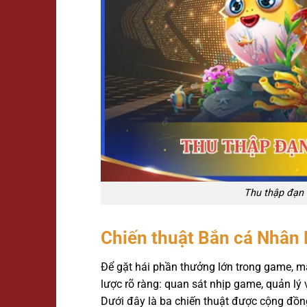
Thu thập đạn 
Chiến thuật Bắn cá Nhân 
Để gặt hái phần thưởng lớn trong game, m
lược rõ ràng: quan sát nhịp game, quản lý
Dưới đây là ba chiến thuật được cộng đồng