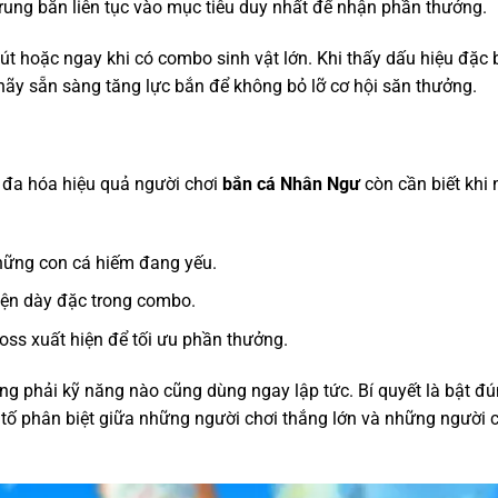
trung bắn liên tục vào mục tiêu duy nhất để nhận phần thưởng.
 hoặc ngay khi có combo sinh vật lớn. Khi thấy dấu hiệu đặc b
hãy sẵn sàng tăng lực bắn để không bỏ lỡ cơ hội săn thưởng.
i đa hóa hiệu quả người chơi
bắn cá Nhân Ngư
còn cần biết khi
hững con cá hiếm đang yếu.
iện dày đặc trong combo.
boss xuất hiện để tối ưu phần thưởng.
ông phải kỹ năng nào cũng dùng ngay lập tức. Bí quyết là bật đ
 tố phân biệt giữa những người chơi thắng lớn và những người c