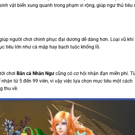
 sinh vật biển xung quanh trong phạm vi rộng, giúp ngư thủ tiêu 
, giúp người chơi chinh phục đại dương dễ dàng hơn. Loại vũ khí
ục tiêu lớn như cá mập hay bạch tuộc khổng lồ.
ười chơi
Bắn cá Nhân Ngư
cũng có cơ hội nhận đạn miễn phí. T
nhận từ 5 đến 99 viên, vì vậy việc lựa chọn mục tiêu một cách
g thu về.