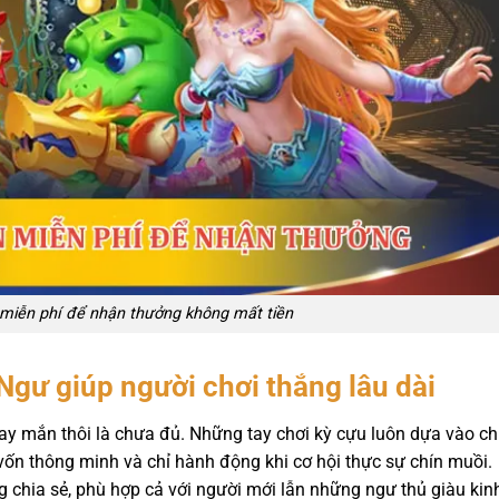
miễn phí để nhận thưởng không mất tiền
Ngư giúp người chơi thắng lâu dài
ay mắn thôi là chưa đủ. Những tay chơi kỳ cựu luôn dựa vào ch
 vốn thông minh và chỉ hành động khi cơ hội thực sự chín muồi.
 chia sẻ, phù hợp cả với người mới lẫn những ngư thủ giàu kin