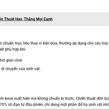
iến Thuật Hay, Thắng Mọi Canh
ắm chuẩn mục tiêu thay vì bắn bừa, thường áp dụng cho các loài
ệt phù hợp khi:
ời gian chơi.
 di chuyển của sinh vật.
hi boss xuất hiện mà không chuẩn bị trước. Chiến thuật dồn lự
–70% số đạn từ đầu phiên, chỉ dùng một phần để hạ sinh vật nhỏ