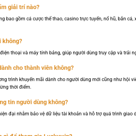
 giải trí nào?
ạng bao gồm cá cược thể thao, casino trực tuyến, nổ hũ, bắn cá
ại không?
iện thoại và máy tính bảng, giúp người dùng truy cập và trải ngh
dành cho thành viên không?
ơng trình khuyến mãi dành cho người dùng mới cũng như hội vi
từng thời điểm.
ng tin người dùng không?
n đại nhằm bảo vệ dữ liệu tài khoản và hỗ trợ quá trình giao d