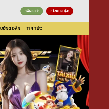
ĐĂNG KÝ
ĐĂNG NHẬP
ƯỚNG DẪN
TIN TỨC