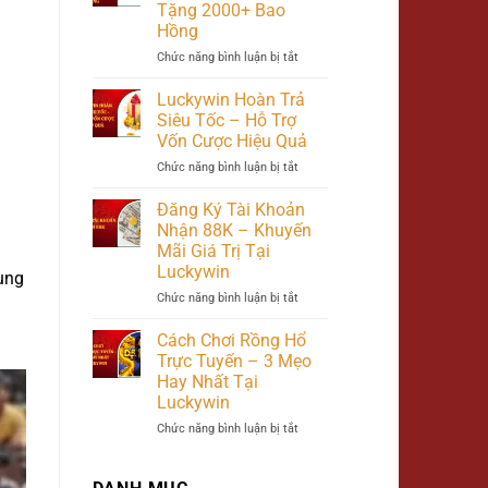
Tặng 2000+ Bao
VIP
Hồng
Luckywin
–
ở
Chức năng bình luận bị tắt
Ưu
Nhận
Đãi
Lì
Luckywin Hoàn Trả
Hời
Xì
Siêu Tốc – Hỗ Trợ
Cho
Luckywin
Vốn Cược Hiệu Quả
Khách
Mỗi
Hàng
ở
Chức năng bình luận bị tắt
Ngày
Luckywin
–
Hoàn
Nhà
Đăng Ký Tài Khoản
Trả
Cái
Nhận 88K – Khuyến
Siêu
Tặng
Mãi Giá Trị Tại
Tốc
2000+
Luckywin
ùng
–
Bao
Hỗ
Hồng
ở
Chức năng bình luận bị tắt
Trợ
Đăng
Vốn
Ký
Cách Chơi Rồng Hổ
Cược
Tài
Trực Tuyến – 3 Mẹo
Hiệu
Khoản
Hay Nhất Tại
Quả
Nhận
Luckywin
88K
–
ở
Chức năng bình luận bị tắt
Khuyến
Cách
Mãi
Chơi
Giá
Rồng