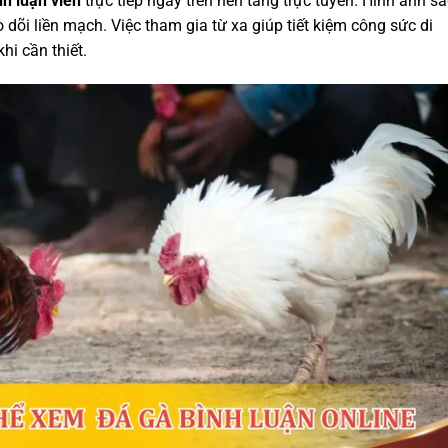
nh luận viên
trực tiếp ngay trên nền tảng trực tuyến. Hình ảnh sắ
 dõi liền mạch. Việc tham gia từ xa giúp tiết kiệm công sức di
hi cần thiết.