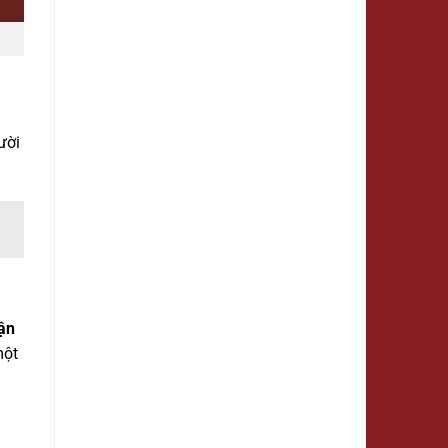
ười
uận
một