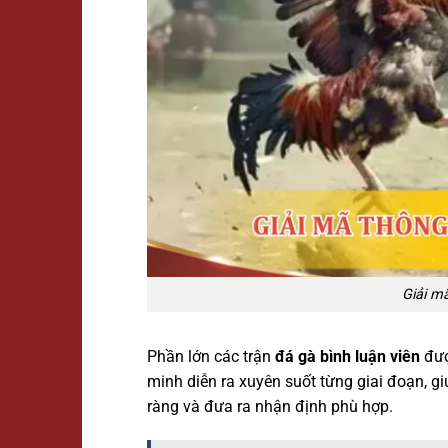
Giải mã
Phần lớn các trận
đá gà bình luận viên
đượ
minh diễn ra xuyên suốt từng giai đoạn, giú
ràng và đưa ra nhận định phù hợp.