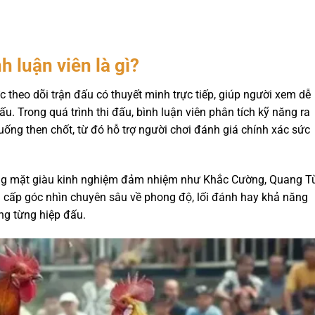
h luận viên là gì?
 theo dõi trận đấu có thuyết minh trực tiếp, giúp người xem dễ
u. Trong quá trình thi đấu, bình luận viên phân tích kỹ năng ra
uống then chốt, từ đó hỗ trợ người chơi đánh giá chính xác sức
ng mặt giàu kinh nghiệm đảm nhiệm như Khắc Cường, Quang T
 cấp góc nhìn chuyên sâu về phong độ, lối đánh hay khả năng
ng từng hiệp đấu.