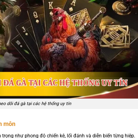
heo dõi đá gà tại các hệ thống uy tín
ên môn
 trọng như phong độ chiến kê, lối đánh và diễn biến từng hiệp.