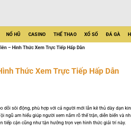
NỔ HŨ
CASINO
THỂ THAO
XỔ SỐ
ĐÁ GÀ
H
Viên – Hình Thức Xem Trực Tiếp Hấp Dẫn
 Hình Thức Xem Trực Tiếp Hấp Dẫn
o dõi sôi động, phù hợp với cả người mới lẫn kê thủ dày dạn ki
i ngũ am hiểu giúp người xem nắm rõ thế trận, diễn biến và nh
 tiếp cận cũng như tận hưởng trọn vẹn hình thức giải trí này.