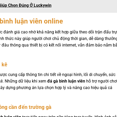
iúp Chọn Đúng Ở Luckywin
 bình luận viên online
ợc đánh giá cao nhờ khả năng kết hợp giữa theo dõi trận đấu tr
ình thức này giúp người chơi chủ động thời gian, dễ dàng thưởn
 đâu thông qua thiết bị có kết nối internet, vẫn đảm bảo nắm bắ
 kê
 cung cấp thông tin chi tiết về ngoại hình, lối di chuyển, sức
kê. Những dữ liệu khi xem
đá gà bình luận viên
hỗ trợ người chơ
xây dựng phương án lựa chọn hợp lý và nâng cao hiệu quả cá
ông cần đến trường gà