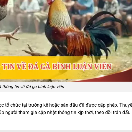
 thông tin về đá gà bình luận viên
c tổ chức tại trường kê hoặc sàn đấu đã được cấp phép. Thuyế
p người tham gia cập nhật thông tin kịp thời, theo dõi trận đấu 