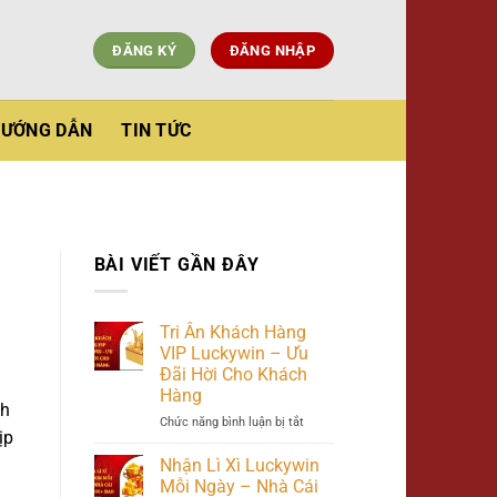
ĐĂNG KÝ
ĐĂNG NHẬP
ƯỚNG DẪN
TIN TỨC
BÀI VIẾT GẦN ĐÂY
Tri Ân Khách Hàng
VIP Luckywin – Ưu
Đãi Hời Cho Khách
Hàng
nh
ở
Chức năng bình luận bị tắt
ịp
Tri
Ân
Nhận Lì Xì Luckywin
Khách
Mỗi Ngày – Nhà Cái
Hàng